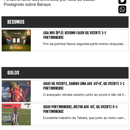
Possignolo sobre Baraye.
RESUMOS
LIGA NOS (8ªJ): RESUMO FLASH GIL VICENTE 1-1
PORTIMONENSE
Fim da partida! Numa segunda parte menos disputada, prevaleceram os golos do primeiro tempo, que deram um ponto a Gil Vicente FC e Portimonense, em jogo a contar para a 8.ª jornada da Liga NOS.
GOLOS
GOLO! GIL VICENTE, SANDRO LIMA AOS 45'+6', GIL VICENTE 1-1
PORTIMONENSE
O avançado remata rasteiro junto ao poste e não dá hipóteses a Ricardo Ferreira, que se estira para o lado contrário.
GOLO! PORTIMONENSE, AYLTON AOS 40', GIL VICENTE 0-1
PORTIMONENSE
Excelente trabalho de Tabata, que junto ao meio-campo recebe de costas, vira-se para a baliza e com um passe a rasgar serve o colega, que isolado pica a bola por cima de Denis. O árbitro escuta o VAR e valida o lance.