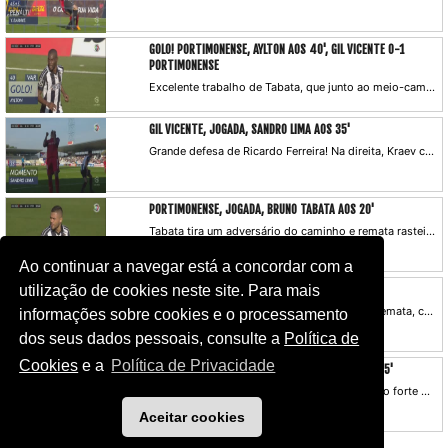
GOLO! PORTIMONENSE, AYLTON AOS 40', GIL VICENTE 0-1
PORTIMONENSE
Excelente trabalho de Tabata, que junto ao meio-campo recebe de costas, vira-se para a baliza e com um passe a rasgar serve o colega, que isolado pica a bola por cima de Denis. O árbitro escuta o VAR e valida o lance.
GIL VICENTE, JOGADA, SANDRO LIMA AOS 35'
Grande defesa de Ricardo Ferreira! Na direita, Kraev cruza para Sandro Lima, que remata de pronto e fica à beira do golo.
PORTIMONENSE, JOGADA, BRUNO TABATA AOS 20'
Tabata tira um adversário do caminho e remata rasteiro, para defesa segura de Denis.
Ao continuar a navegar está a concordar com a
GIL VICENTE, JOGADA, LOURENCY AOS 9'
utilização de cookies neste site. Para mais
Lourency ganha espaço à entrada da área e remata, com a bola a passar perto do poste.
informações sobre cookies e o processamento
dos seus dados pessoais, consulte a
Política de
Cookies
e a
Política de Privacidade
PORTIMONENSE, JOGADA, JACKSON MARTÍNEZ AOS 5'
Canto para o coração da área e cabeceamento forte de Jackson à figura de Denis.
Aceitar cookies