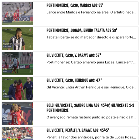
PORTIMONENSE, CASO, MARLOS AOS 85'
Lance entre Marlos e Fernando na área. O árbitro nada assinala.
PORTIMONENSE, JOGADA, BRUNO TABATA AOS 59'
Tabata liberta-se do marcador directo e dispara forte, só que por cima da baliza.
GIL VICENTE, CASO, Y. BARAYE AOS 57'
Portimonense: Cartão amarelo para Lucas. Lance entre os dois protagonistas do pénalti na primeira parte.
GIL VICENTE, CASO, HENRIQUE AOS 47'
Gil Vicente: Entra Arthur Henrique e sai Henrique. O defesa cede o seu lugar devido a lesão.
GOLO! GIL VICENTE, SANDRO LIMA AOS 45'+6', GIL VICENTE 1-1
PORTIMONENSE
O avançado remata rasteiro junto ao poste e não dá hipóteses a Ricardo Ferreira, que se estira para o lado contrário.
GIL VICENTE, PENÁLTI, Y. BARAYE AOS 45'+5'
Pénalti a favor dos anfitriões, por falta de Lucas Possignolo sobre Baraye.