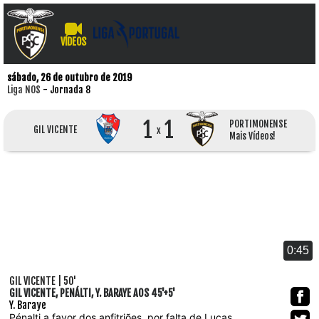
VÍDEOS
sábado, 26 de outubro de 2019
Liga NOS
- Jornada 8
1
1
PORTIMONENSE
GIL VICENTE
x
Mais Vídeos!
0:45
GIL VICENTE | 50'
GIL VICENTE, PENÁLTI, Y. BARAYE AOS 45'+5'
Y. Baraye
Pénalti a favor dos anfitriões, por falta de Lucas