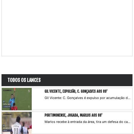
TODOS OS LANCES
GIL VICENTE, EXPULSÃO, C. GONÇALVES AOS 89'
Gil Vicente: C. Gonçalves é expulso por acumulação de cartões amarelos.
PORTIMONENSE, JOGADA, MARLOS AOS 88'
Marlos recebe à entrada da área, tira um defesa do caminho e atira por cima.