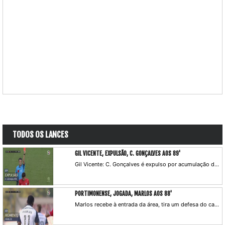
TODOS OS LANCES
GIL VICENTE, EXPULSÃO, C. GONÇALVES AOS 89'
Gil Vicente: C. Gonçalves é expulso por acumulação de cartões amarelos.
PORTIMONENSE, JOGADA, MARLOS AOS 88'
Marlos recebe à entrada da área, tira um defesa do caminho e atira por cima.