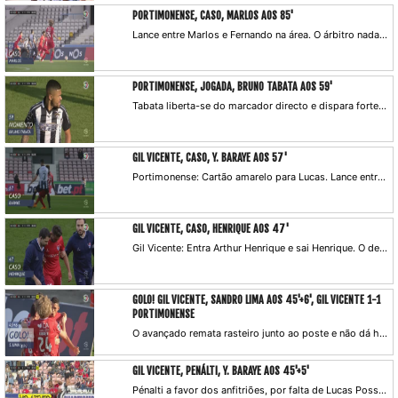
PORTIMONENSE, CASO, MARLOS AOS 85'
Lance entre Marlos e Fernando na área. O árbitro nada assinala.
PORTIMONENSE, JOGADA, BRUNO TABATA AOS 59'
Tabata liberta-se do marcador directo e dispara forte, só que por cima da baliza.
GIL VICENTE, CASO, Y. BARAYE AOS 57'
Portimonense: Cartão amarelo para Lucas. Lance entre os dois protagonistas do pénalti na primeira parte.
GIL VICENTE, CASO, HENRIQUE AOS 47'
Gil Vicente: Entra Arthur Henrique e sai Henrique. O defesa cede o seu lugar devido a lesão.
GOLO! GIL VICENTE, SANDRO LIMA AOS 45'+6', GIL VICENTE 1-1
PORTIMONENSE
O avançado remata rasteiro junto ao poste e não dá hipóteses a Ricardo Ferreira, que se estira para o lado contrário.
GIL VICENTE, PENÁLTI, Y. BARAYE AOS 45'+5'
Pénalti a favor dos anfitriões, por falta de Lucas Possignolo sobre Baraye.