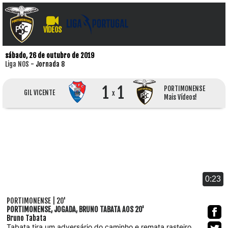
VÍDEOS
sábado, 26 de outubro de 2019
Liga NOS
- Jornada 8
1
1
PORTIMONENSE
GIL VICENTE
x
Mais Vídeos!
0:23
PORTIMONENSE | 20'
PORTIMONENSE, JOGADA, BRUNO TABATA AOS 20'
Bruno Tabata
Tabata tira um adversário do caminho e remata rasteiro,