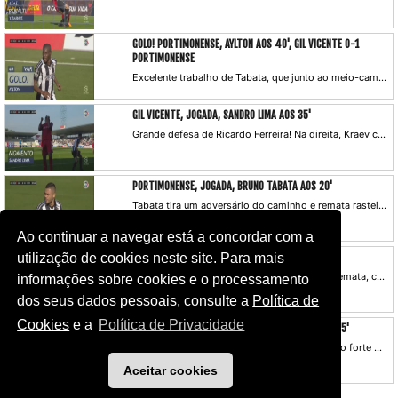
GOLO! PORTIMONENSE, AYLTON AOS 40', GIL VICENTE 0-1
PORTIMONENSE
Excelente trabalho de Tabata, que junto ao meio-campo recebe de costas, vira-se para a baliza e com um passe a rasgar serve o colega, que isolado pica a bola por cima de Denis. O árbitro escuta o VAR e valida o lance.
GIL VICENTE, JOGADA, SANDRO LIMA AOS 35'
Grande defesa de Ricardo Ferreira! Na direita, Kraev cruza para Sandro Lima, que remata de pronto e fica à beira do golo.
PORTIMONENSE, JOGADA, BRUNO TABATA AOS 20'
Tabata tira um adversário do caminho e remata rasteiro, para defesa segura de Denis.
Ao continuar a navegar está a concordar com a
GIL VICENTE, JOGADA, LOURENCY AOS 9'
utilização de cookies neste site. Para mais
Lourency ganha espaço à entrada da área e remata, com a bola a passar perto do poste.
informações sobre cookies e o processamento
dos seus dados pessoais, consulte a
Política de
Cookies
e a
Política de Privacidade
PORTIMONENSE, JOGADA, JACKSON MARTÍNEZ AOS 5'
Canto para o coração da área e cabeceamento forte de Jackson à figura de Denis.
Aceitar cookies