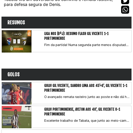
para defesa segura de Denis.
RESUMOS
LIGA NOS (8ªJ): RESUMO FLASH GIL VICENTE 1-1
PORTIMONENSE
Fim da partida! Numa segunda parte menos disputada, prevaleceram os golos do primeiro tempo, que deram um ponto a Gil Vicente FC e Portimonense, em jogo a contar para a 8.ª jornada da Liga NOS.
GOLOS
GOLO! GIL VICENTE, SANDRO LIMA AOS 45'+6', GIL VICENTE 1-1
PORTIMONENSE
O avançado remata rasteiro junto ao poste e não dá hipóteses a Ricardo Ferreira, que se estira para o lado contrário.
GOLO! PORTIMONENSE, AYLTON AOS 40', GIL VICENTE 0-1
PORTIMONENSE
Excelente trabalho de Tabata, que junto ao meio-campo recebe de costas, vira-se para a baliza e com um passe a rasgar serve o colega, que isolado pica a bola por cima de Denis. O árbitro escuta o VAR e valida o lance.