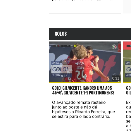
GOLOS
0:31
GOLO! GIL VICENTE, SANDRO LIMA AOS
GO
45'+6', GIL VICENTE 1-1 PORTIMONENSE
GI
O avançado remata rasteiro
Ex
junto ao poste e não dá
qu
hipóteses a Ricardo Ferreira, que
re
se estira para o lado contrário.
ba
se
a 
ár