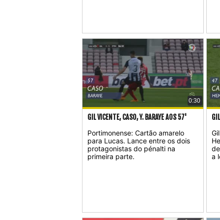
0:30
GIL VICENTE, CASO, Y. BARAYE AOS 57'
GI
Portimonense: Cartão amarelo
Gi
para Lucas. Lance entre os dois
He
protagonistas do pénalti na
de
primeira parte.
a 