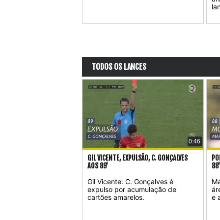
la
TODOS OS LANCES
0:46
GIL VICENTE, EXPULSÃO, C. GONÇALVES
PO
AOS 89'
88
Gil Vicente: C. Gonçalves é
Ma
expulso por acumulação de
ár
cartões amarelos.
e 