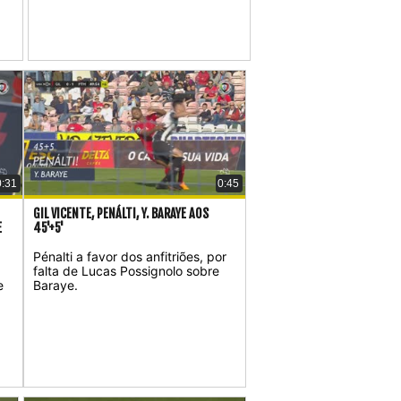
0:31
0:45
GIL VICENTE, PENÁLTI, Y. BARAYE AOS
E
45'+5'
Pénalti a favor dos anfitriões, por
falta de Lucas Possignolo sobre
e
Baraye.