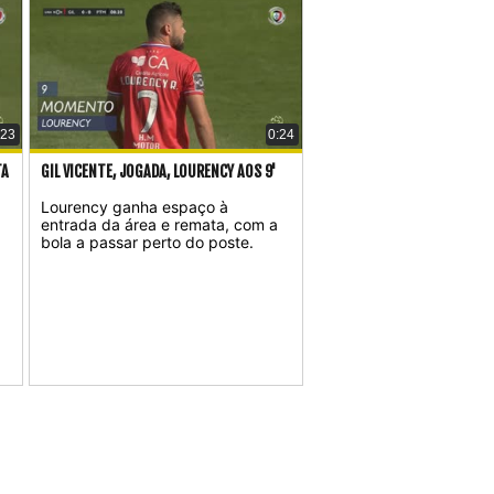
:23
0:24
TA
GIL VICENTE, JOGADA, LOURENCY AOS 9'
Lourency ganha espaço à
entrada da área e remata, com a
bola a passar perto do poste.