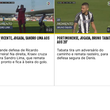
0:22
0
L VICENTE, JOGADA, SANDRO LIMA AOS
PORTIMONENSE, JOGADA, BRUNO TABA
'
AOS 20'
ande defesa de Ricardo
Tabata tira um adversário do
rreira! Na direita, Kraev cruza
caminho e remata rasteiro, para
ra Sandro Lima, que remata
defesa segura de Denis.
 pronto e fica à beira do golo.