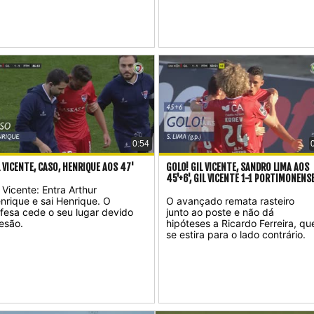
0:54
L VICENTE, CASO, HENRIQUE AOS 47'
GOLO! GIL VICENTE, SANDRO LIMA AOS
45'+6', GIL VICENTE 1-1 PORTIMONENS
l Vicente: Entra Arthur
nrique e sai Henrique. O
O avançado remata rasteiro
fesa cede o seu lugar devido
junto ao poste e não dá
lesão.
hipóteses a Ricardo Ferreira, qu
se estira para o lado contrário.