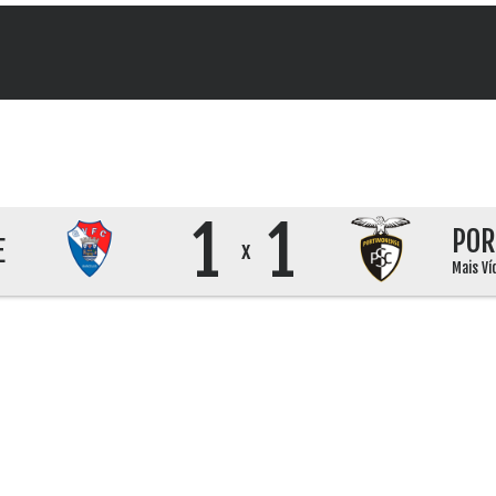
1
1
POR
E
x
Mais Ví