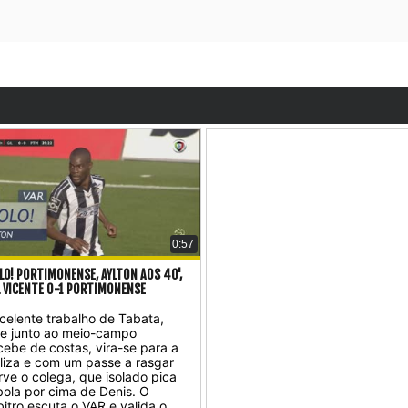
0:57
LO! PORTIMONENSE, AYLTON AOS 40',
L VICENTE 0-1 PORTIMONENSE
celente trabalho de Tabata,
e junto ao meio-campo
cebe de costas, vira-se para a
liza e com um passe a rasgar
rve o colega, que isolado pica
bola por cima de Denis. O
bitro escuta o VAR e valida o