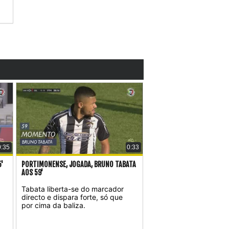
0:35
0:33
'
PORTIMONENSE, JOGADA, BRUNO TABATA
AOS 59'
.
Tabata liberta-se do marcador
directo e dispara forte, só que
por cima da baliza.