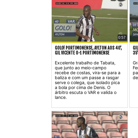
0:57
GOLO! PORTIMONENSE, AYLTON AOS 40',
GI
GIL VICENTE 0-1 PORTIMONENSE
35
Excelente trabalho de Tabata,
Gr
que junto ao meio-campo
Fe
recebe de costas, vira-se para a
pa
baliza e com um passe a rasgar
de
serve o colega, que isolado pica
a bola por cima de Denis. O
árbitro escuta o VAR e valida o
lance.