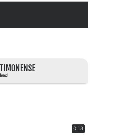
TIMONENSE
deos!
0:13