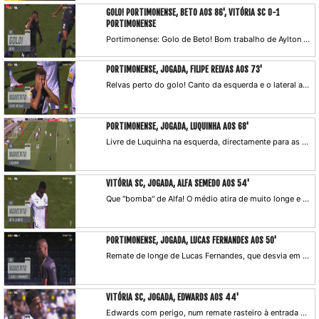
GOLO! PORTIMONENSE, BETO AOS 86', VITÓRIA SC 0-1
PORTIMONENSE
Portimonense: Golo de Beto! Bom trabalho de Aylton na direita e depois a servir o colega, que se antecipa a Borevkovic e factura com um toque subtil.
PORTIMONENSE, JOGADA, FILIPE RELVAS AOS 73'
Relvas perto do golo! Canto da esquerda e o lateral a saltar no coração da área e a cabecear perto do poste.
PORTIMONENSE, JOGADA, LUQUINHA AOS 68'
Livre de Luquinha na esquerda, directamente para as mãos de Trmal.
VITÓRIA SC, JOGADA, ALFA SEMEDO AOS 54'
Que "bomba" de Alfa! O médio atira de muito longe e obriga Samuel a defesa complicada.
PORTIMONENSE, JOGADA, LUCAS FERNANDES AOS 50'
Remate de longe de Lucas Fernandes, que desvia em André Almeida e passa perto do poste.
VITÓRIA SC, JOGADA, EDWARDS AOS 44'
Edwards com perigo, num remate rasteiro à entrada da área que embate na malha lateral!