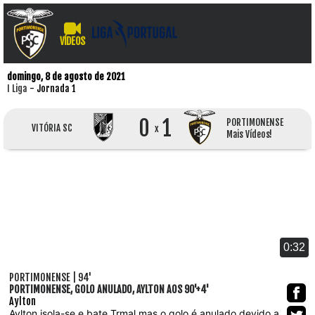
VÍDEOS
domingo, 8 de agosto de 2021
I Liga
- Jornada 1
0
1
PORTIMONENSE
VITÓRIA SC
x
Mais Vídeos!
0:32
PORTIMONENSE | 94'
PORTIMONENSE, GOLO ANULADO, AYLTON AOS 90'+4'
Aylton
Aylton isola-se e bate Trmal mas o golo é anulado devido a