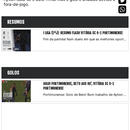
fora-de-jogo.
RESUMOS
I LIGA (1ªJ): RESUMO FLASH VITÓRIA SC 0-1 PORTIMONENSE
Fim da partida! Num duelo em que as melhores oportunidades pertenceram ao Vitória SC, acabou por ser o Portimonense a somar os três pontos, graças ao golo solitário de Beto à beira do fim. Os anfitriões pecaram na finalização, com duas bolas nos ferros e duas boas defesas de Samuel.
GOLOS
GOLO! PORTIMONENSE, BETO AOS 86', VITÓRIA SC 0-1
PORTIMONENSE
Portimonense: Golo de Beto! Bom trabalho de Aylton na direita e depois a servir o colega, que se antecipa a Borevkovic e factura com um toque subtil.