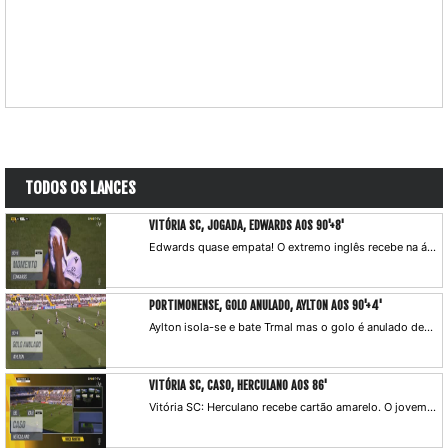
TODOS OS LANCES
VITÓRIA SC, JOGADA, EDWARDS AOS 90'+8'
Edwards quase empata! O extremo inglês recebe na área e atira a centímetros do poste.
PORTIMONENSE, GOLO ANULADO, AYLTON AOS 90'+4'
Aylton isola-se e bate Trmal mas o golo é anulado devido a fora-de-jogo.
VITÓRIA SC, CASO, HERCULANO AOS 86'
Vitória SC: Herculano recebe cartão amarelo. O jovem avançado é admoestado após um lance dividido com Willyan, em que o árbitro consultou o VAR antes de tomar uma decisão sobre a cor do cartão.