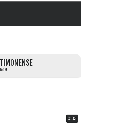
TIMONENSE
deos!
0:33