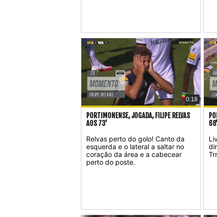
0:18
PORTIMONENSE, JOGADA, FILIPE RELVAS
PO
AOS 73'
68
Relvas perto do golo! Canto da
Li
esquerda e o lateral a saltar no
di
coração da área e a cabecear
Tr
perto do poste.