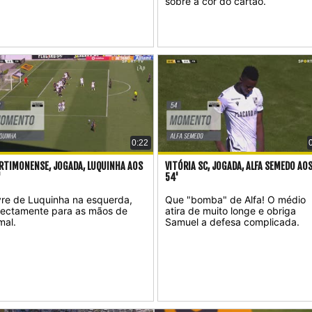
sobre a cor do cartão.
0:22
RTIMONENSE, JOGADA, LUQUINHA AOS
VITÓRIA SC, JOGADA, ALFA SEMEDO AO
'
54'
vre de Luquinha na esquerda,
Que "bomba" de Alfa! O médio
rectamente para as mãos de
atira de muito longe e obriga
mal.
Samuel a defesa complicada.