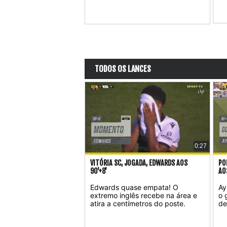
TODOS OS LANCES
0:27
VITÓRIA SC, JOGADA, EDWARDS AOS
PO
90'+8'
AO
Edwards quase empata! O
Ay
extremo inglês recebe na área e
o 
atira a centímetros do poste.
de