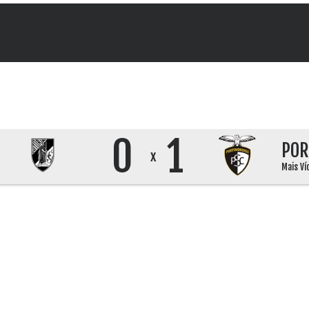
0
1
POR
x
Mais Ví