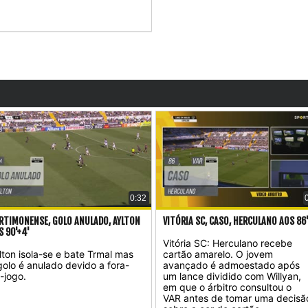
0:32
RTIMONENSE, GOLO ANULADO, AYLTON
VITÓRIA SC, CASO, HERCULANO AOS 86
S 90'+4'
Vitória SC: Herculano recebe
lton isola-se e bate Trmal mas
cartão amarelo. O jovem
golo é anulado devido a fora-
avançado é admoestado após
-jogo.
um lance dividido com Willyan,
em que o árbitro consultou o
VAR antes de tomar uma decisã