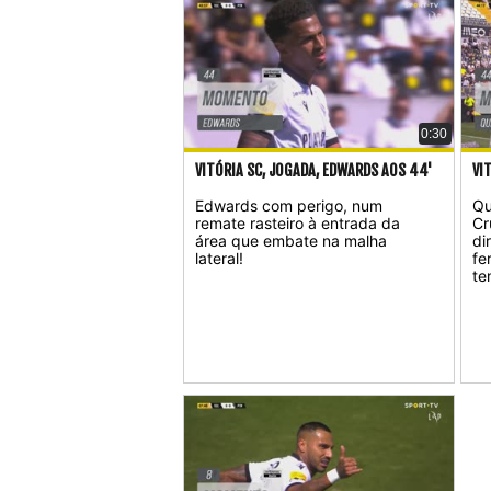
0:30
VITÓRIA SC, JOGADA, EDWARDS AOS 44'
VI
Edwards com perigo, num
Qu
remate rasteiro à entrada da
Cr
área que embate na malha
di
lateral!
fe
te