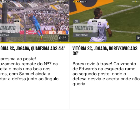
0:35
0
TÓRIA SC, JOGADA, QUARESMA AOS 44'
VITÓRIA SC, JOGADA, BOREVKOVIC AOS
30'
aresma ao poste!
uzamento-remate do Nº7 na
Borevkovic à trave! Cruzmento
reita e mais uma bola nos
de Edwards na esquerda rumo
rros, com Samuel ainda a
ao segundo poste, onde o
ntar a defesa junto ao ângulo.
defesa desvia e acerta onde não
queria.