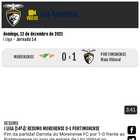
VÍDEOS
domingo, 12 de dezembro de 2021
I Liga
- Jornada 14
0
1
PORTIMONENSE
MOREIRENSE
x
Mais Vídeos!
3:41
RESUMO
I LIGA (14ªJ): RESUMO MOREIRENSE 0-1 PORTIMONENSE
Fim da partida! Derrota do Moreirense FC por 1-0 frente ao
Portimonense no jogo de estreia de Lito Vidigal no