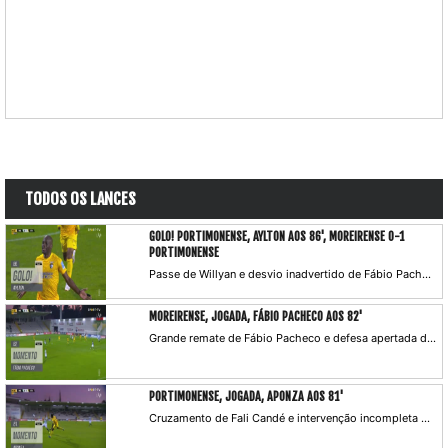
TODOS OS LANCES
GOLO! PORTIMONENSE, AYLTON AOS 86', MOREIRENSE 0-1
PORTIMONENSE
Passe de Willyan e desvio inadvertido de Fábio Pacheco, que deixa o extremo isolado na área e este atira a contar, com a bola a desviar ainda num adversário.
MOREIRENSE, JOGADA, FÁBIO PACHECO AOS 82'
Grande remate de Fábio Pacheco e defesa apertada de Samuel!
PORTIMONENSE, JOGADA, APONZA AOS 81'
Cruzamento de Fali Candé e intervenção incompleta de Kewin perante a presença de Aponza.