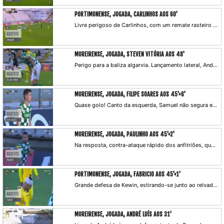
PORTIMONENSE, JOGADA, CARLINHOS AOS 60'
Livre perigoso de Carlinhos, com um remate rasteiro que Kewin agarra junto à base do poste!
MOREIRENSE, JOGADA, STEVEN VITÓRIA AOS 48'
Perigo para a baliza algarvia. Lançamento lateral, André Luís desvia ao primeiro poste e remate em esforço do Steven Vitória que Samuel defende.
MOREIRENSE, JOGADA, FILIPE SOARES AOS 45'+6'
Quase golo! Canto da esquerda, Samuel não segura e Filipe Soares cabeceia para a baliza vazia, valendo o corte de Pedrão em cima da linha.
MOREIRENSE, JOGADA, PAULINHO AOS 45'+2'
Na resposta, contra-ataque rápido dos anfitriões, que termina com o remate cruzado de Paulinho perto do poste!
PORTIMONENSE, JOGADA, FABRICIO AOS 45'+1'
Grande defesa de Kewin, estirando-se junto ao relvado para desviar o remate de Fabricio!
MOREIRENSE, JOGADA, ANDRÉ LUÍS AOS 31'