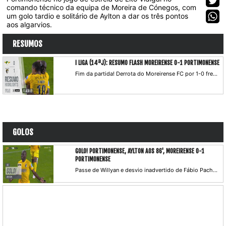
comando técnico da equipa de Moreira de Cónegos, com
um golo tardio e solitário de Aylton a dar os três pontos
aos algarvios.
RESUMOS
I LIGA (14ªJ): RESUMO FLASH MOREIRENSE 0-1 PORTIMONENSE
Fim da partida! Derrota do Moreirense FC por 1-0 frente ao Portimonense no jogo de estreia de Lito Vidigal no comando técnico da equipa de Moreira de Cónegos, com um golo tardio e solitário de Aylton a dar os três pontos aos algarvios.
GOLOS
GOLO! PORTIMONENSE, AYLTON AOS 86', MOREIRENSE 0-1
PORTIMONENSE
Passe de Willyan e desvio inadvertido de Fábio Pacheco, que deixa o extremo isolado na área e este atira a contar, com a bola a desviar ainda num adversário.