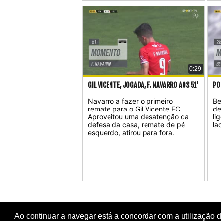
0:29
GIL VICENTE, JOGADA, F. NAVARRO AOS 51'
PO
Navarro a fazer o primeiro
Be
remate para o Gil Vicente FC.
de
Aproveitou uma desatenção da
li
defesa da casa, remate de pé
la
esquerdo, atirou para fora.
Ao continuar a navegar está a concordar com a utilização 