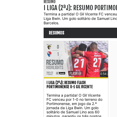
RESUMO
I LIGA (2ªJ): RESUMO PORTIMO
Termina a partida! O Gil Vicente FC venceu
Liga Bwin. Um golo solitário de Samuel Lin
Barcelos.
RESUMOS
0:54
I LIGA (2ªJ): RESUMO FLASH
PORTIMONENSE 0-1 GIL VICENTE
Termina a partida! O Gil Vicente
FC venceu por 1-0 no terreno do
Portimonense, em jogo da 2.ª
jornada da Liga Bwin. Um golo
solitário de Samuel Lino aos 60
minutos, garantiu os três pontos