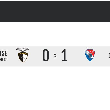
0
1
NSE
x
ídeos!