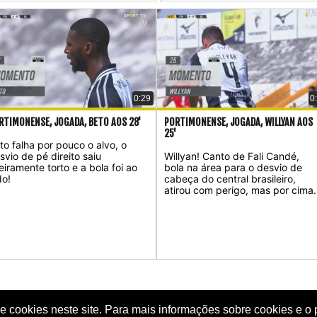
0:29
0
RTIMONENSE, JOGADA, BETO AOS 28'
PORTIMONENSE, JOGADA, WILLYAN AOS
25'
to falha por pouco o alvo, o
svio de pé direito saiu
Willyan! Canto de Fali Candé,
geiramente torto e a bola foi ao
bola na área para o desvio de
do!
cabeça do central brasileiro,
atirou com perigo, mas por cima.
de cookies neste site. Para mais informações sobre cookies e