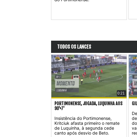
TODOS OS LANCES
0:21
PORTIMONENSE, JOGADA, LUQUINHA AOS
GI
90'+7'
De
Insistência do Portimonense,
de
Kritciuk afasta primeiro o remate
do
de Luquinha, à segunda cede
va
canto após desvio de Beto.
re