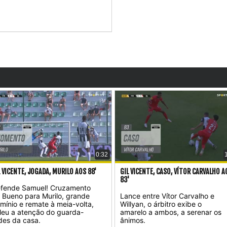
0:32
L VICENTE, JOGADA, MURILO AOS 88'
GIL VICENTE, CASO, VÍTOR CARVALHO A
83'
fende Samuel! Cruzamento
 Bueno para Murilo, grande
Lance entre Vítor Carvalho e
mínio e remate à meia-volta,
Willyan, o árbitro exibe o
leu a atenção do guarda-
amarelo a ambos, a serenar os
des da casa.
ânimos.