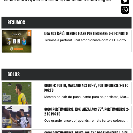
RESUMOS
LIGA NOS (5ªJ): RESUMO FLASH PORTIMONENSE 2-3 FC PORTO
Termina a partida! Final emocionante com o FC Porto a conseguir o triunfo por 3-2 já nos descontos e a garantir os três pontos no terreno do Portimonense. Depois dos golos de Alex Telles (25 g.p.) e Zé Luís (45') na 1.ª parte, Dener (74') e Anzai (77') ainda repuseram a igualdade. Contudo, um golo de Marcano aos 98' deram o triunfo à equipa de Sérgio Conceição.
GOLOS
GOLO! FC PORTO, MARCANO AOS 90'+8', PORTIMONENSE 2-3 FC
PORTO
Mesmo ao cair do pano, canto para os portistas, Marcano aparece a cabecear à vontade para o fundo das redes de Ricardo Ferreira.
GOLO! PORTIMONENSE, KOKI ANZAI AOS 77', PORTIMONENSE 2-
2 FC PORTO
Que grande lance do japonês, remate forte e colocado a bater Marchesín e a empatar a partida.