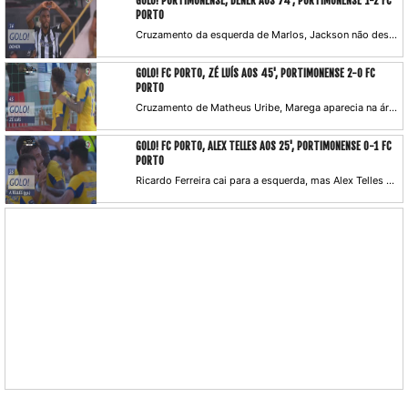
GOLO! PORTIMONENSE, DENER AOS 74', PORTIMONENSE 1-2 FC
PORTO
Cruzamento da esquerda de Marlos, Jackson não desvia. A jogada prossegue, novamente bola na área para um golpe certeiro de cabeça de Dener, a reduzir para os algarvios. Rui Costa faz um compasso de espera para confirmar com o VAR e valida o tento.
GOLO! FC PORTO, ZÉ LUÍS AOS 45', PORTIMONENSE 2-0 FC
PORTO
Cruzamento de Matheus Uribe, Marega aparecia na área, mas é Zé Luís quem finaliza ao segundo poste.
GOLO! FC PORTO, ALEX TELLES AOS 25', PORTIMONENSE 0-1 FC
PORTO
Ricardo Ferreira cai para a esquerda, mas Alex Telles bate com toda a calma para o lado direito.