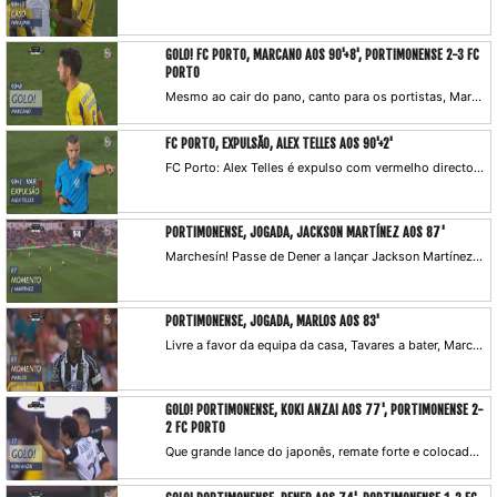
GOLO! FC PORTO, MARCANO AOS 90'+8', PORTIMONENSE 2-3 FC
PORTO
Mesmo ao cair do pano, canto para os portistas, Marcano aparece a cabecear à vontade para o fundo das redes de Ricardo Ferreira.
FC PORTO, EXPULSÃO, ALEX TELLES AOS 90'+2'
FC Porto: Alex Telles é expulso com vermelho directo! Marlos a Alex Telles, tenta o chapéu, mas atira ao lado. Rui Costa analisa o lance com o VAR e considera que o brasileiro agarrou o jogador do Portimonense que seguia em posição regular.
PORTIMONENSE, JOGADA, JACKSON MARTÍNEZ AOS 87'
Marchesín! Passe de Dener a lançar Jackson Martínez, este aparece na cara do guarda-redes portista que faz bem a mancha e defende.
PORTIMONENSE, JOGADA, MARLOS AOS 83'
Livre a favor da equipa da casa, Tavares a bater, Marchesín afasta a soco. Marlos ainda tenta a recarga, mas atira ao lado.
GOLO! PORTIMONENSE, KOKI ANZAI AOS 77', PORTIMONENSE 2-
2 FC PORTO
Que grande lance do japonês, remate forte e colocado a bater Marchesín e a empatar a partida.