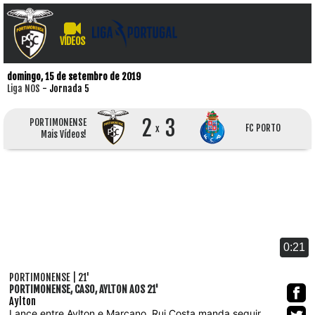
VÍDEOS
domingo, 15 de setembro de 2019
Liga NOS
- Jornada 5
2
3
PORTIMONENSE
FC PORTO
x
Mais Vídeos!
0:21
PORTIMONENSE | 21'
PORTIMONENSE, CASO, AYLTON AOS 21'
Aylton
Lance entre Aylton e Marcano, Rui Costa manda seguir.