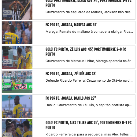
GOLO! PORTIMONENSE, DENER AOS 74', PORTIMONENSE 1-2 FC
PORTO
Cruzamento da esquerda de Marlos, Jackson não desvia. A jogada prossegue, novamente bola na área para um golpe certeiro de cabeça de Dener, a reduzir para os algarvios. Rui Costa faz um compasso de espera para confirmar com o VAR e valida o tento.
FC PORTO, JOGADA, MAREGA AOS 52'
Marega! Remate do maliano à vontade, a obrigar Ricardo Ferreira a uma defesa apertada.
GOLO! FC PORTO, ZÉ LUÍS AOS 45', PORTIMONENSE 2-0 FC
PORTO
Cruzamento de Matheus Uribe, Marega aparecia na área, mas é Zé Luís quem finaliza ao segundo poste.
FC PORTO, JOGADA, ZÉ LUÍS AOS 38'
Defende Ricardo Ferreira! Cruzamento de Otávio na direita para Zé Luís, este enche o pé e atira com intenção, valeu a defesa do guardião do Portimonense, a tirar para canto.
FC PORTO, JOGADA, DANILO AOS 27'
Danilo! Cruzamento de Zé Luís, o capitão portista aparece ao segundo poste a desviar com o peito, mas falha o alvo.
GOLO! FC PORTO, ALEX TELLES AOS 25', PORTIMONENSE 0-1 FC
PORTO
Ricardo Ferreira cai para a esquerda, mas Alex Telles bate com toda a calma para o lado direito.