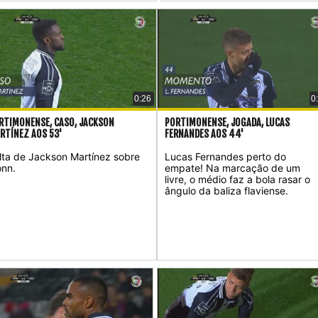
0:26
0
RTIMONENSE, CASO, JACKSON
PORTIMONENSE, JOGADA, LUCAS
RTÍNEZ AOS 53'
FERNANDES AOS 44'
lta de Jackson Martínez sobre
Lucas Fernandes perto do
onn.
empate! Na marcação de um
livre, o médio faz a bola rasar o
ângulo da baliza flaviense.