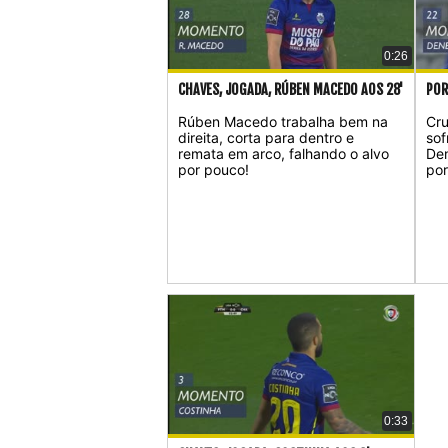
0:26
CHAVES, JOGADA, RÚBEN MACEDO AOS 28'
POR
Rúben Macedo trabalha bem na
Cru
direita, corta para dentro e
sof
remata em arco, falhando o alvo
Den
por pouco!
por
0:33