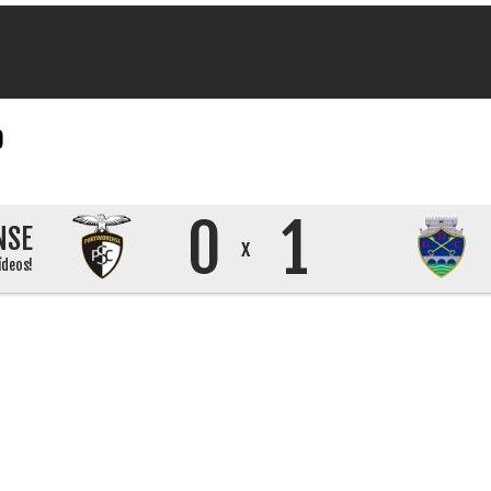
9
0
1
NSE
x
ídeos!