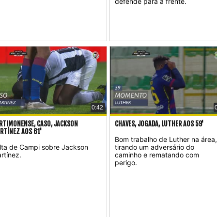
defende para a frente.
0:42
RTIMONENSE, CASO, JACKSON
CHAVES, JOGADA, LUTHER AOS 59'
RTÍNEZ AOS 61'
Bom trabalho de Luther na área,
lta de Campi sobre Jackson
tirando um adversário do
rtínez.
caminho e rematando com
perigo.