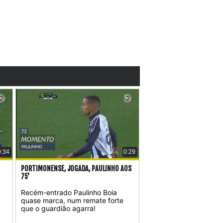
0:34
0:29
PORTIMONENSE, JOGADA, PAULINHO AOS
75'
Recém-entrado Paulinho Boia
quase marca, num remate forte
que o guardião agarra!