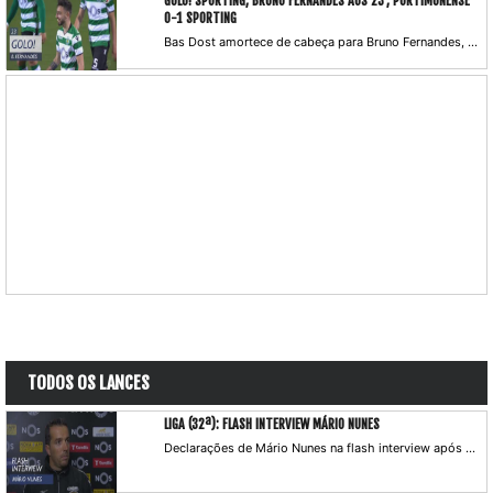
GOLO! SPORTING, BRUNO FERNANDES AOS 23', PORTIMONENSE
0-1 SPORTING
Bas Dost amortece de cabeça para Bruno Fernandes, este foge à marcação, pica a bola por cima de Leo e inaugura o marcador.
TODOS OS LANCES
LIGA (32ª): FLASH INTERVIEW MÁRIO NUNES
Declarações de Mário Nunes na flash interview após o Portimonense x Sporting CP.