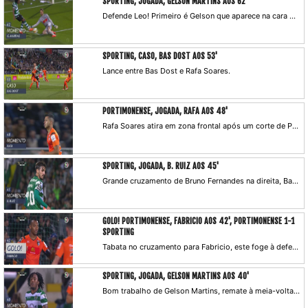
SPORTING, JOGADA, GELSON MARTINS AOS 62'
Defende Leo! Primeiro é Gelson que aparece na cara do guarda-redes algarvio, mas este faz bem a mancha e defende. Depois Acunã mete para Bruno Fernandes no segundo poste, mas o cabeceamento do médio não sai na direcção da baliza.
SPORTING, CASO, BAS DOST AOS 53'
Lance entre Bas Dost e Rafa Soares.
PORTIMONENSE, JOGADA, RAFA AOS 48'
Rafa Soares atira em zona frontal após um corte de Petrovic. A bola sai perigosamente ao lado.
SPORTING, JOGADA, B. RUIZ AOS 45'
Grande cruzamento de Bruno Fernandes na direita, Bas Dost dá para Ruiz, este tenta o remate colocado, mas a bola sai a centímetros do poste.
GOLO! PORTIMONENSE, FABRICIO AOS 42', PORTIMONENSE 1-1
SPORTING
Tabata no cruzamento para Fabricio, este foge à defesa leonina e, na cara de Rui Patrício, atira para o empate.
SPORTING, JOGADA, GELSON MARTINS AOS 40'
Bom trabalho de Gelson Martins, remate à meia-volta, mas Leo a segurar.