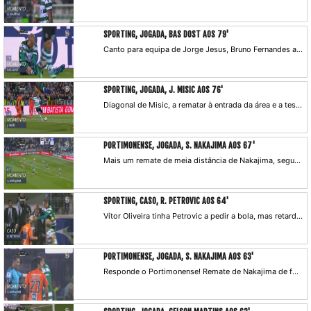
SPORTING, JOGADA, BAS DOST AOS 79'
Canto para equipa de Jorge Jesus, Bruno Fernandes a marcar, Bas Dost a desviar, mas por cima.
SPORTING, JOGADA, J. MISIC AOS 76'
Diagonal de Misic, a rematar à entrada da área e a testar a atenção de Leo, que respondeu com uma boa defesa.
PORTIMONENSE, JOGADA, S. NAKAJIMA AOS 67'
Mais um remate de meia distância de Nakajima, segura Rui Patrício.
SPORTING, CASO, R. PETROVIC AOS 64'
Vítor Oliveira tinha Petrovic a pedir a bola, mas retarda a colocação da mesma em jogo e acaba por receber a indicação de Manuel Oliveira para sair do banco.
PORTIMONENSE, JOGADA, S. NAKAJIMA AOS 63'
Responde o Portimonense! Remate de Nakajima de fora da área, Rui Patrício defende a dois tempos.