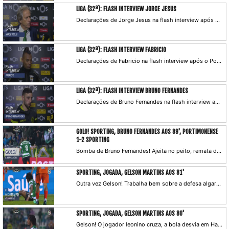
LIGA (32ª): FLASH INTERVIEW JORGE JESUS
Declarações de Jorge Jesus na flash interview após o Portimonense x Sporting CP.
LIGA (32ª): FLASH INTERVIEW FABRICIO
Declarações de Fabricio na flash interview após o Portimonense x Sporting CP.
LIGA (32ª): FLASH INTERVIEW BRUNO FERNANDES
Declarações de Bruno Fernandes na flash interview após o Portimonense x Sporting CP.
GOLO! SPORTING, BRUNO FERNANDES AOS 89', PORTIMONENSE
1-2 SPORTING
Bomba de Bruno Fernandes! Ajeita no peito, remata de pé direito e atira a contar. Leo sem hipótese de defesa.
SPORTING, JOGADA, GELSON MARTINS AOS 81'
Outra vez Gelson! Trabalha bem sobre a defesa algarvia, ganha espaço e atira ao lado da baliza adversária.
SPORTING, JOGADA, GELSON MARTINS AOS 80'
Gelson! O jogador leonino cruza, a bola desvia em Hackman e quase traía Leo, mas sai por cima.