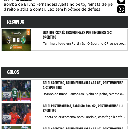
Bomba de Bruno Fernandes! Ajeita no peito, remata de pé
direito e atira a contar. Leo sem hipótese de defesa.
RESUMOS
LIGA NOS (32ªJ): RESUMO FLASH PORTIMONENSE 1-2
SPORTING
Termina o jogo em Portimão! O Sporting CP vence por 2-1 o Portimonense, em jogo da 32.ª Jornada da Liga NOS. Um golo de Bruno Fernandes ao cair do pano garantiu à equipa leonina o triunfo que permite alcançar o SL Benfica pontualmente no segundo lugar, sendo que as duas equipas se encontram em Alvalade na próxima ronda.
GOLOS
GOLO! SPORTING, BRUNO FERNANDES AOS 89', PORTIMONENSE
1-2 SPORTING
Bomba de Bruno Fernandes! Ajeita no peito, remata de pé direito e atira a contar. Leo sem hipótese de defesa.
GOLO! PORTIMONENSE, FABRICIO AOS 42', PORTIMONENSE 1-1
SPORTING
Tabata no cruzamento para Fabricio, este foge à defesa leonina e, na cara de Rui Patrício, atira para o empate.