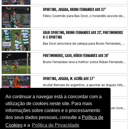
SPORTING, JOGADA, BRUNO FERNANDES AOS 37'
Fábio Coentrão para Bas Dost, o holandês assiste de cabeça Bruno Fernandes que atira por cima, à entrada da área.
GOLO! SPORTING, BRUNO FERNANDES AOS 23', PORTIMONENSE
0-1 SPORTING
Bas Dost amortece de cabeça para Bruno Fernandes, este foge à marcação, pica a bola por cima de Leo e inaugura o marcador.
PORTIMONENSE, CASO, RÚBEN FERNANDES AOS 20'
Bruno Fernandes leva a melhor sobre Rúben Fernandes, atira ao primeiro poste, mas Leo volta a negar o golo à equipa de Jorge Jesus.
SPORTING, JOGADA, M. ACUÑA AOS 17'
Acuña! Remate do argentino, a apontar ao ângulo inferior do poste mais afastado, Leo não segura, mas consegue afastar. Bas Dost não chega para a recarga.
Ao continuar a navegar está a concordar com a
PORTIMONENSE, JOGADA, S. NAKAJIMA AOS 13'
utilização de cookies neste site. Para mais
Contra-ataque rápido do Portimonense após um livre que saiu mal ao Sporting CP; Nakajima vai à quina da área cruzar, mas Rui Patrício estava a controlar e segura a bola.
informações sobre cookies e o processamento
dos seus dados pessoais, consulte a
Política de
SPORTING, JOGADA, RODRIGO BATTAGLIA AOS 2'
Cookies
e a
Política de Privacidade